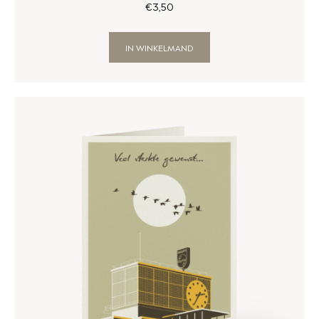
€
3
,
50
IN WINKELMAND