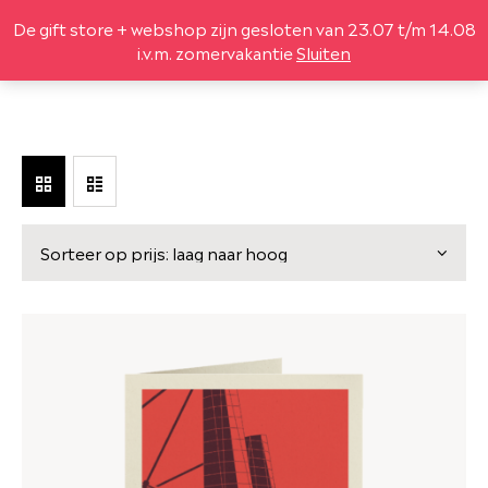
De gift store + webshop zijn gesloten van 23.07 t/m 14.08
(
0
)
i.v.m. zomervakantie
Sluiten
DESIGN
LEGO® SETS
LIFESTYLE
LEKKER
GIFTBOX
OVER