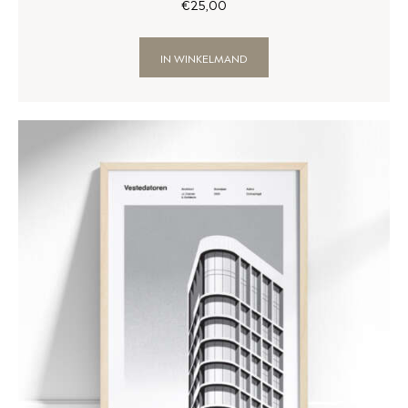
€
25
,
00
IN WINKELMAND