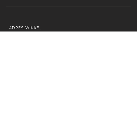
ADRES WINKEL
De Regent 4
5611 HW Eindhoven
Tel. 06-46255387
info@eindelyk.nl
OPENINGSTIJDEN
Dinsdag t/m zaterdag
van 12.00-17.30 uur