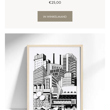
€
25
,
00
IN WINKELMAND