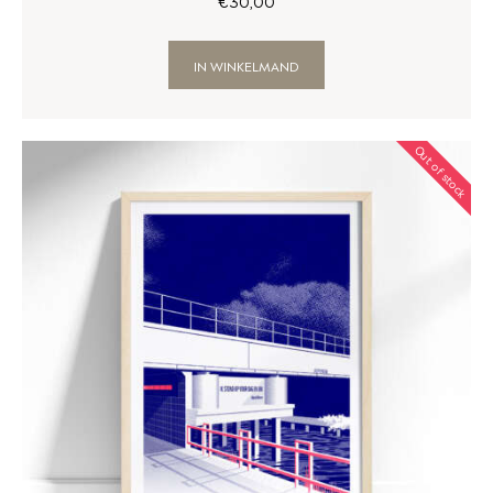
€
30
,
00
IN WINKELMAND
Out of stock