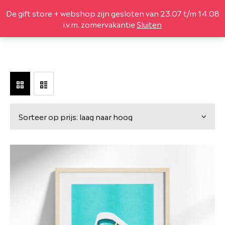
De gift store + webshop zijn gesloten van 23.07 t/m 14.08
(
0
)
i.v.m. zomervakantie
Sluiten
DESIGN
LEGO® SETS
LIFESTYLE
LEKKER
GIFTBOX
OVER