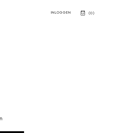
INLOGGEN
(
0
)
en