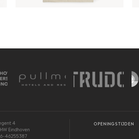
egent 4
OPENINGSTIJDEN
 HW Eindhoven
 06-46255387