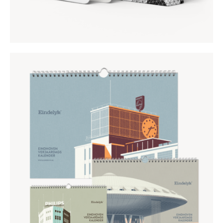
EINDHOVEN VERJAARDAGSKALENDER
€
11
,
95
€
19
,
95