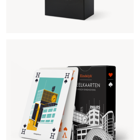
SPEELKAARTEN
€
7
,
95
€
12
,
95