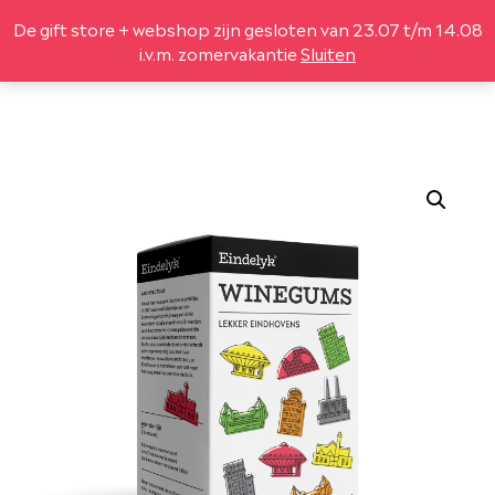
De gift store + webshop zijn gesloten van 23.07 t/m 14.08
(
0
)
i.v.m. zomervakantie
Sluiten
DESIGN
LEGO® SETS
LIFESTYLE
LEKKER
GIFTBOX
OVER