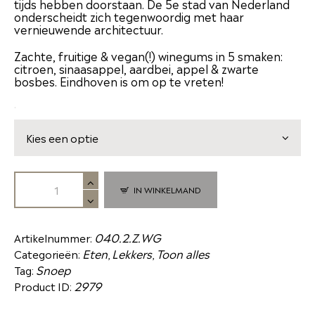
tijds hebben doorstaan. De 5e stad van Nederland
onderscheidt zich tegenwoordig met haar
vernieuwende architectuur.
Zachte, fruitige & vegan(!) winegums in 5 smaken:
citroen, sinaasappel, aardbei, appel & zwarte
bosbes. Eindhoven is om op te vreten!
.
IN WINKELMAND
040.2.Z.WG
Artikelnummer:
Eten
Lekkers
Toon alles
Categorieën:
,
,
Snoep
Tag:
2979
Product ID: