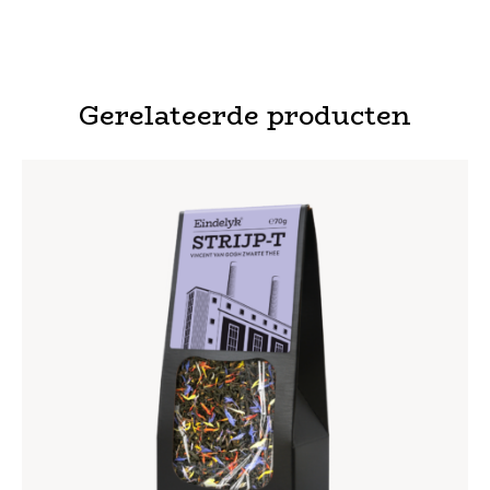
Gerelateerde producten
STRIJP-T VINCENT VAN GOGH ZWARTE THEE
€
5
,
75