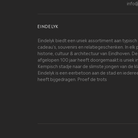
info@
EINDELYK
Eindelyk biedt een uniek assortiment aan typisc
cadeau’s, souvenirs en relatiegeschenken. In elk 
historie, cultuur & architectuur van Eindhoven. D
afgelopen 100 jaar heeft doorgemaakt is uniek i
Kempisch stadje naar de slimste jongen van de kla
Eindelyk is een eerbetoon aan de stad en iedere
heeft bijgedragen. Proef de trots