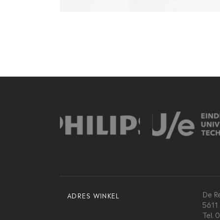
De R
ADRES WINKEL
5611
Tel.