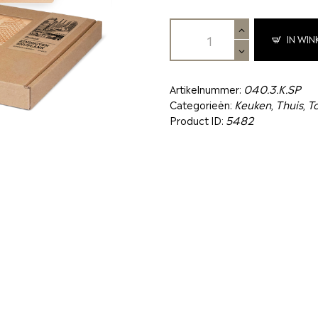
IN WI
Artikelnummer:
040.3.K.SP
Categorieën:
Keuken
,
Thuis
,
To
Product ID:
5482