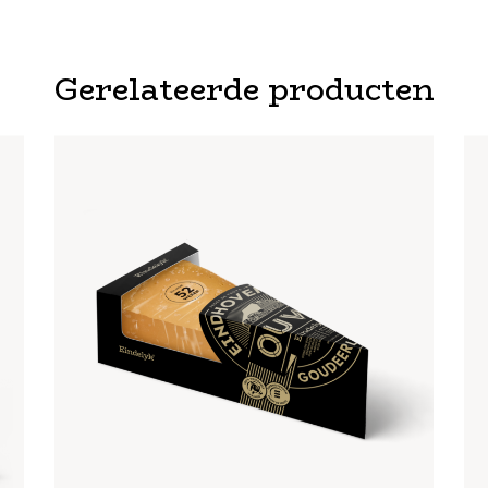
Gerelateerde producten
EINDHOVENSCH OUWE KAAS
€
9
,
95