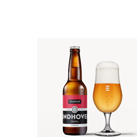
EINDHOVEN TRIPEL
€
3
,
95
€
9
,
50