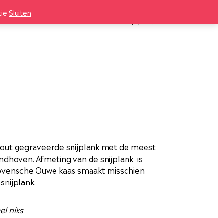
tie
Sluiten
INLOGGEN
(
0
)
hout gegraveerde snijplank met de meest
ndhoven. Afmeting van de snijplank is
ovensche Ouwe kaas smaakt misschien
snijplank.
el niks