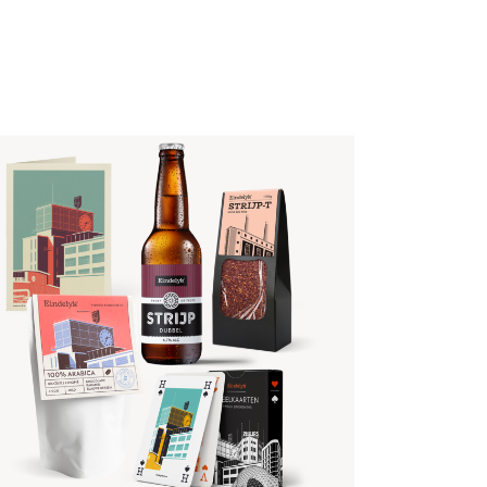
BOSCHDIJK CADEAUPAKKET
€
25
,
95