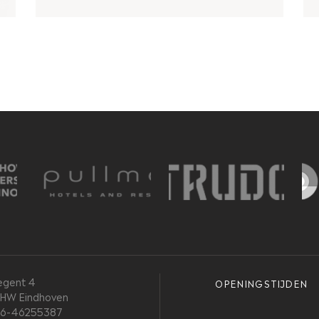
egent 4
OPENINGSTIJDEN
 HW Eindhoven
 06-46255387