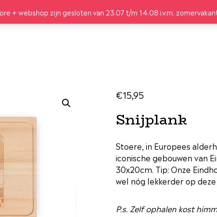
DESIGN
tore + webshop zijn gesloten van 23.07 t/m 14.08 i.v.m. zomervakan
LIFESTYLE
LEKKER
GIFTBOX
OVER
LEGO® SETS
LIFESTYLE
LEKKER
GIFTBOX
€
15
,
95
OVER
Snijplank
Stoere, in Europees alder
iconische gebouwen van Ei
30x20cm. Tip: Onze Eindh
wel nóg lekkerder op deze 
P.s. Zelf ophalen kost himm