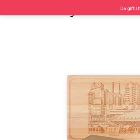
De gift s
DESIGN
LEGO® SETS