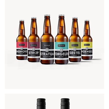
EINDHOVEN SPECIAALBIERPAKKET
€
24
,
95