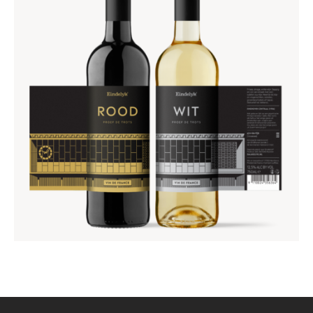
PHILIPSDORP WIJNPAKKET
€
17
,
95
€
19
,
95