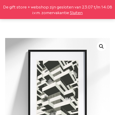
De gift store + webshop zijn gesloten van 23.07 t/m 14.08
(
0
)
i.v.m. zomervakantie
Sluiten
DESIGN
LEGO® SETS
LIFESTYLE
LEKKER
GIFTBOX
OVER