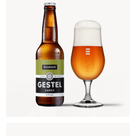
GESTEL AMBER
€
3
,
95
€
9
,
50