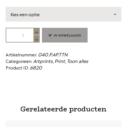
.
IN WINKELMAND
040.P.AP.TTN
Artikelnummer:
Artprints
Print
Toon alles
Categorieën:
,
,
6820
Product ID:
Gerelateerde producten