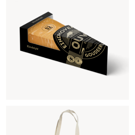
EINDHOVENSCH OUWE KAAS
€
9
,
95