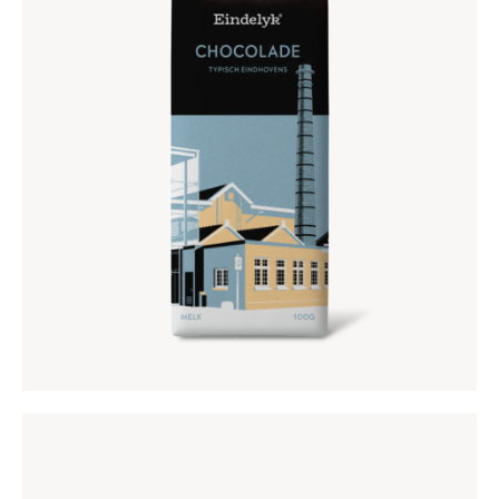
MELKCHOCOLADE
€
5
,
75