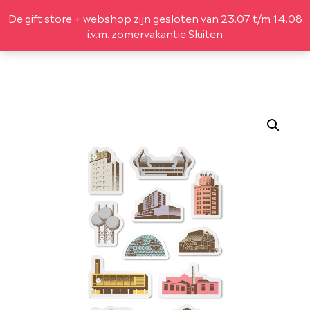
De gift store + webshop zijn gesloten van 23.07 t/m 14.08
(
0
)
i.v.m. zomervakantie
Sluiten
DESIGN
LEGO® SETS
LIFESTYLE
LEKKER
GIFTBOX
OVER