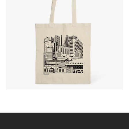
LINNEN DRAAGTASSEN
€
7
,
95