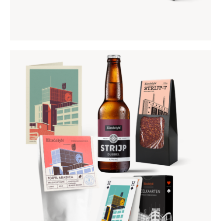
BOSCHDIJK CADEAUPAKKET
€
25
,
95