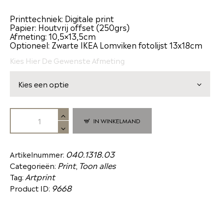
Printtechniek: Digitale print
Papier: Houtvrij offset (250grs)
Afmeting: 10,5×13,5cm
Optioneel: Zwarte IKEA Lomviken fotolijst 13x18cm
Kies Hier De Gewenste Afmeting
IN WINKELMAND
040.1318.03
Artikelnummer:
Print
Toon alles
Categorieën:
,
Artprint
Tag:
9668
Product ID: