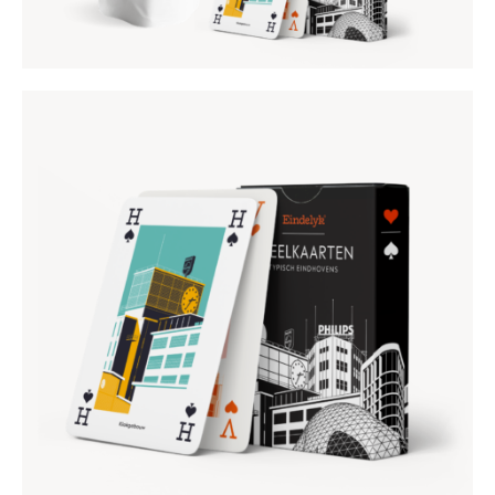
SPEELKAARTEN
€
7
,
95
€
12
,
95