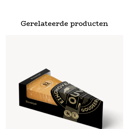
Gerelateerde producten
EINDHOVENSCH OUWE KAAS
€
9
,
95