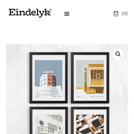
(
0
)
DESIGN
LEGO® SETS
LIFESTYLE
LEKKER
GIFTBOX
OVER