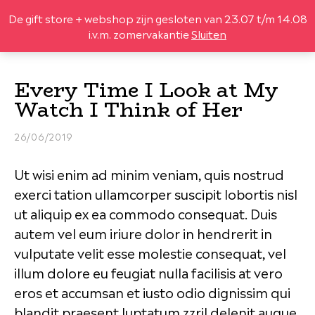
De gift store + webshop zijn gesloten van 23.07 t/m 14.08
i.v.m. zomervakantie
Sluiten
Every Time I Look at My
DESIGN
Watch I Think of Her
LEGO® SETS
26/06/2019
LIFESTYLE
Ut wisi enim ad minim veniam, quis nostrud
LEKKER
exerci tation ullamcorper suscipit lobortis nisl
ut aliquip ex ea commodo consequat. Duis
GIFTBOX
autem vel eum iriure dolor in hendrerit in
OVER
vulputate velit esse molestie consequat, vel
illum dolore eu feugiat nulla facilisis at vero
eros et accumsan et iusto odio dignissim qui
blandit praesent luptatum zzril delenit augue