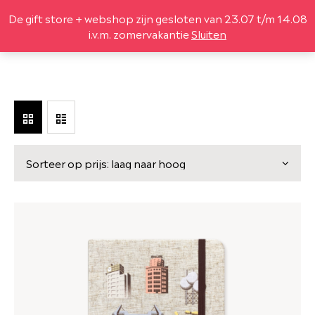
De gift store + webshop zijn gesloten van 23.07 t/m 14.08
(
0
)
i.v.m. zomervakantie
Sluiten
DESIGN
LEGO® SETS
LIFESTYLE
LEKKER
GIFTBOX
OVER