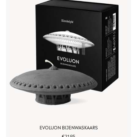
EVOLUON BIJENWASKAARS
€
21
,
95