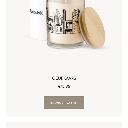
GEURKAARS
€
15
,
95
IN WINKELMAND