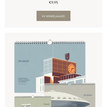
€
9
,
95
IN WINKELMAND