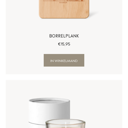
BORRELPLANK
€
15
,
95
IN WINKELMAND