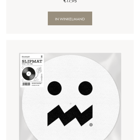
€
17
,
95
IN WINKELMAND